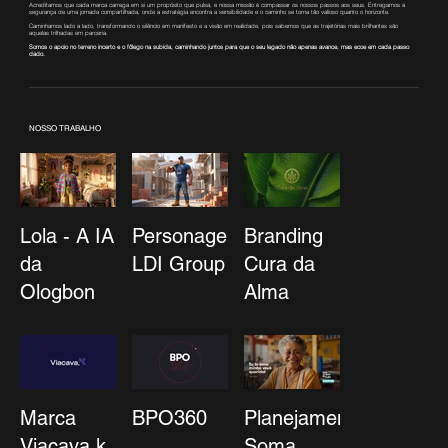
Acreditamos que cada marca carrega em si um propósito que pulsa, e nossa missão é compassar os nossos passos aos seus. Entregamos a
segurança de uma jornada compartilhada, onde a estratégia encontra a sensibilidade e o caminho se torna tão valioso quanto o horizonte.
Caminhamos lado a lado, transformando o silêncio em manifesto e a visão em realidade, pois sabemos que as trajetórias mais brilhantes são
aquelas trilhadas em parceria.
Somos o apoio no terreno incerto e o fôlego na subida, caminhando juntos para que o seu legado não apenas avance, mas ecoe em cada passo
dado.
NOSSO TRABALHO
Lola - A IA
Personagem
Branding
da
LDI Group
Cura da
Ologbon
Alma
Marca
BPO360
Planejamento
Viacava.k
Soma