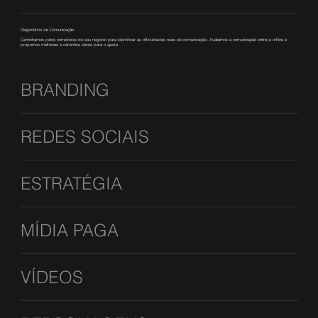
Diagnóstico de Comunicação
Caminhamos pelos corredores do seu negócio para identificar as dificuldades reais de comunicação. Avaliamos a comunicação online e offline e
propomos melhorias e caminhos claros para o ajuste.
BRANDING
REDES SOCIAIS
ESTRATÉGIA
MÍDIA PAGA
VÍDEOS